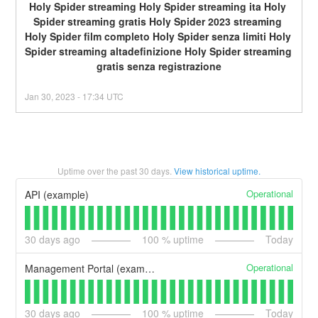
Holy Spider streaming Holy Spider streaming ita Holy 
Spider streaming gratis Holy Spider 2023 streaming 
Holy Spider film completo Holy Spider senza limiti Holy 
Spider streaming altadefinizione Holy Spider streaming 
gratis senza registrazione
Jan
30
,
2023
-
17:34
UTC
Uptime over the past
30
days.
View historical uptime.
Operational
API (example)
30
days ago
100
% uptime
Today
Operational
Management Portal (example)
30
days ago
100
% uptime
Today